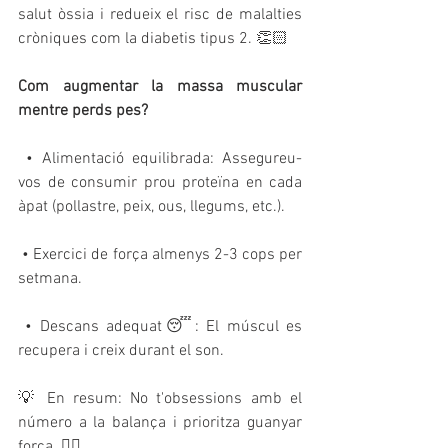
salut òssia i redueix el risc de malalties 
cròniques com la diabetis tipus 2. 👏🏻
Com augmentar la massa muscular 
mentre perds pes?
 • Alimentació equilibrada: Assegureu-
vos de consumir prou proteïna en cada 
àpat (pollastre, peix, ous, llegums, etc.).
 • Exercici de força almenys 2-3 cops per 
setmana.
 • Descans adequat😴: El múscul es 
recupera i creix durant el son.
💡 En resum: No t'obsessions amb el 
número a la balança i prioritza guanyar 
força. 🏋️‍♀️