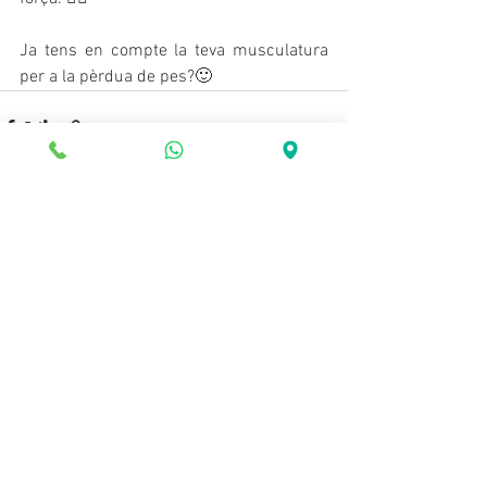
Ja tens en compte la teva musculatura 
per a la pèrdua de pes?🙂
Mostra-ho tot
Entrades recents