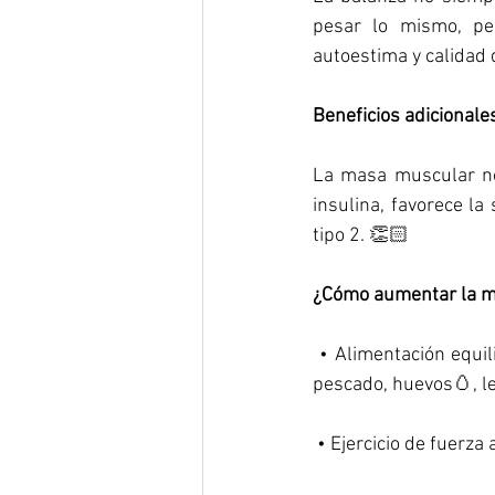
pesar lo mismo, per
autoestima y calidad d
Beneficios adicionale
La masa muscular no 
insulina, favorece l
tipo 2. 👏🏻
¿Cómo aumentar la m
 • Alimentación equilibrada : Asegúrate de consumir suficiente proteína en cada comida (pollo, 
pescado, huevos🥚, le
 • Ejercicio de fuerz