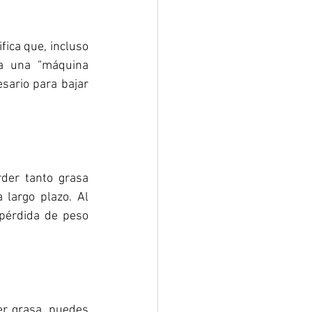
ica que, incluso 
a una “máquina 
sario para bajar 
der tanto grasa 
largo plazo. Al 
pérdida de peso 
r grasa, puedes 