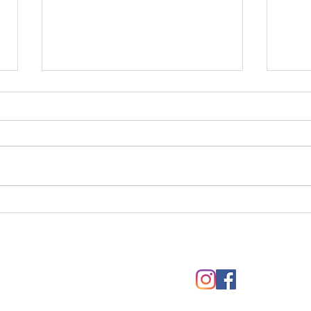
¿Sabías que tu peso está
El al
inflamando tu cuerpo?
para
e atención al cliente
Síguenos
bado de 09:00 a 21:00
 10:00 a 14:30