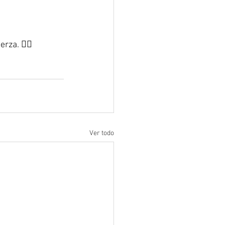
a. 🏋️‍♀️
Ver todo