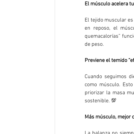
El músculo acelera t
El tejido muscular es
en reposo, el músc
quemacalorías” funcio
de peso.
Previene el temido “e
Cuando seguimos diet
como músculo. Esto r
priorizar la masa mu
sostenible. 💯
Más músculo, mejor c
La balanza no siempr