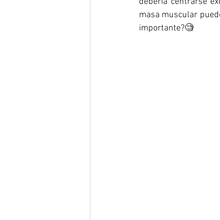
debería centrarse ex
masa muscular puede m
importante?🧐