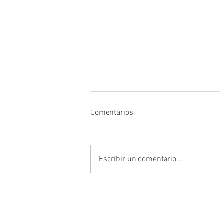
Comentarios
Escribir un comentario...
Ácido Hialurónico. Gran aliado
para la piel en verano.
Contacto
Horario d