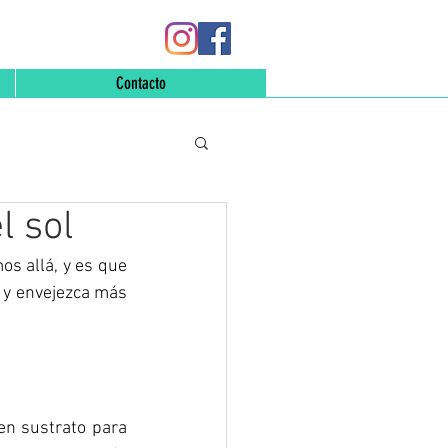
Contacto
l sol
s allá, y es que 
 y envejezca más 
n sustrato para 