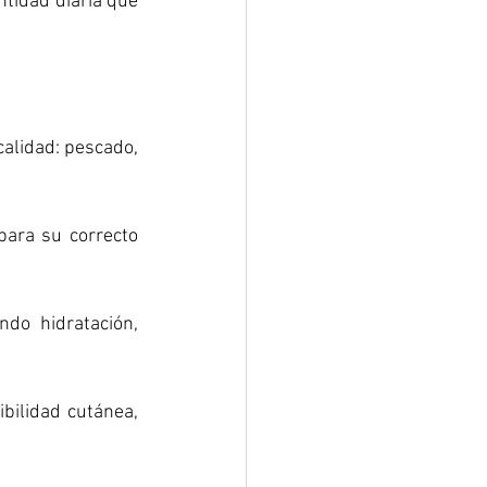
idad diaria que 
alidad: pescado, 
ara su correcto 
o hidratación, 
bilidad cutánea, 