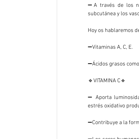
➖A través de los nu
subcutánea y los vas
Hoy os hablaremos de
➖Vitaminas A, C, E.
➖Ácidos grasos como 
🔹VITAMINA C🔹
➖ Aporta luminosidad
estrés oxidativo prod
➖Contribuye a la for