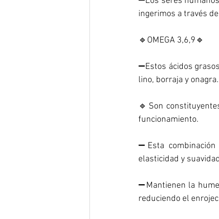
➖Los seres humanos n
ingerimos a través de 
🔹OMEGA 3,6,9🔹
➖Estos ácidos grasos 
lino, borraja y onagra.
🔹Son constituyentes
funcionamiento.
➖Esta combinación d
elasticidad y suavidad
➖Mantienen la humeda
reduciendo el enrojeci