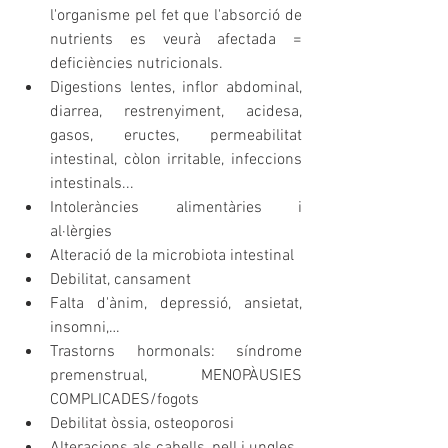
l'organisme pel fet que l'absorció de 
nutrients es veurà afectada = 
deficiències nutricionals.
Digestions lentes, inflor abdominal, 
diarrea, restrenyiment, acidesa, 
gasos, eructes, permeabilitat 
intestinal, còlon irritable, infeccions 
intestinals...
Intoleràncies alimentàries i 
al·lèrgies
Alteració de la microbiota intestinal
Debilitat, cansament
Falta d'ànim, depressió, ansietat, 
insomni,…
Trastorns hormonals: síndrome 
premenstrual, MENOPÀUSIES 
COMPLICADES/fogots
Debilitat òssia, osteoporosi