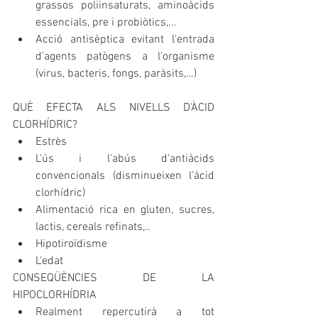
grassos poliinsaturats, aminoàcids 
essencials, pre i probiòtics,...
Acció antisèptica evitant l'entrada 
d'agents patògens a l'organisme 
(virus, bacteris, fongs, paràsits,…)
QUÈ EFECTA ALS NIVELLS D'ÀCID 
CLORHÍDRIC?
Estrès
L'ús i l'abús d'antiàcids 
convencionals (disminueixen l'àcid 
clorhídric)
Alimentació rica en gluten, sucres, 
lactis, cereals refinats,..
Hipotiroïdisme
L'edat
CONSEQÜÈNCIES DE LA 
HIPOCLORHÍDRIA
Realment repercutirà a tot 