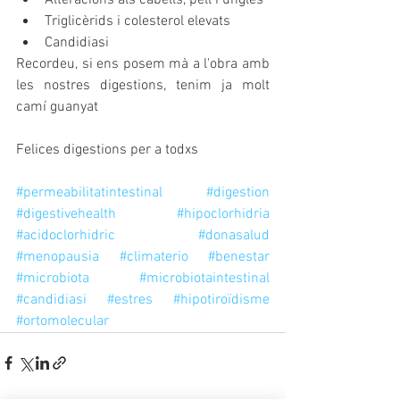
Alteracions als cabells, pell i ungles
Triglicèrids i colesterol elevats
Candidiasi
Recordeu, si ens posem mà a l'obra amb 
les nostres digestions, tenim ja molt 
camí guanyat
Felices digestions per a todxs 
#permeabilitatintestinal
#digestion
#digestivehealth
#hipoclorhidria
#acidoclorhidric
#donasalud
#menopausia
#climaterio
#benestar
#microbiota
#microbiotaintestinal
#candidiasi
#estres
#hipotiroïdisme
#ortomolecular