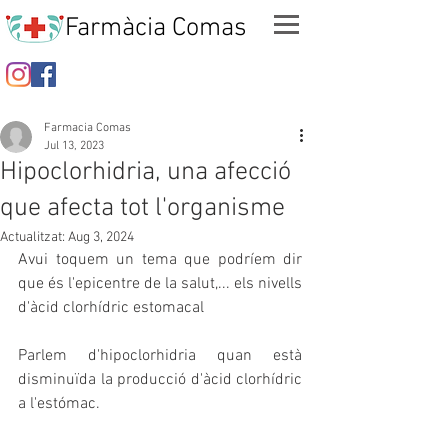
Farmàcia Comas
Farmacia Comas
Jul 13, 2023
Hipoclorhidria, una afecció
que afecta tot l'organisme
Actualitzat:
Aug 3, 2024
Avui toquem un tema que podríem dir 
que és l'epicentre de la salut,... els nivells 
d'àcid clorhídric estomacal
Parlem d'hipoclorhidria quan està 
disminuïda la producció d'àcid clorhídric 
a l'estómac.