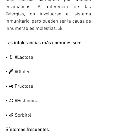
enzimáticos. A diferencia de las 
#alergias
, no involucran el sistema 
inmunitario, pero pueden ser la causa de 
innumerables molestias. ⚠️
Las intolerancias más comunes son:
• 🥛 
#Lactosa
• 🌾 
#Gluten
• 🍯 Fructosa
• 🧀 
#Histamina
• 🍎 Sorbitol
Síntomas frecuentes
: