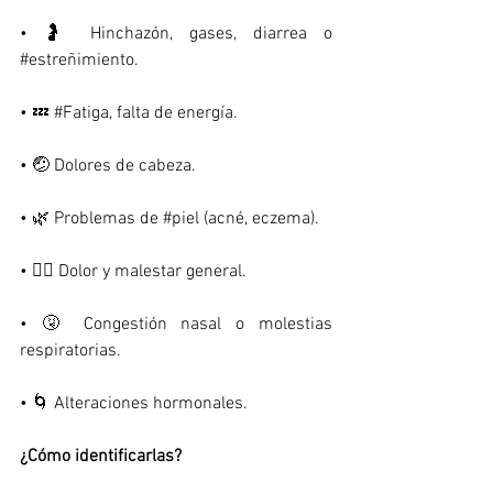
• 🤰 Hinchazón, gases, diarrea o 
#estreñimiento
.
• 💤 
#Fatiga
, falta de energía.
• 🤕 Dolores de cabeza.
• 🌿 Problemas de 
#piel
 (acné, eczema).
• 🤸‍♂️ Dolor y malestar general.
• 🤧 Congestión nasal o molestias 
respiratorias.
• 🌀 Alteraciones hormonales.
¿Cómo identificarlas?