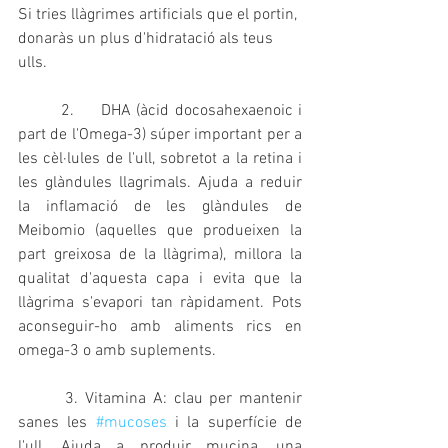
Si tries llàgrimes artificials que el portin, 
donaràs un plus d'hidratació als teus 
ulls.
        2.     DHA (àcid docosahexaenoic i 
part de l'Omega-3) súper important per a 
les cèl·lules de l'ull, sobretot a la retina i 
les glàndules llagrimals. Ajuda a reduir 
la inflamació de les glàndules de 
Meibomio (aquelles que produeixen la 
part greixosa de la llàgrima), millora la 
qualitat d'aquesta capa i evita que la 
llàgrima s'evapori tan ràpidament. Pots 
aconseguir-ho amb aliments rics en 
omega-3 o amb suplements.
3. Vitamina A: clau per mantenir 
sanes les 
#mucoses
 i la superfície de 
l'ull. Ajuda a produir mucina, una 