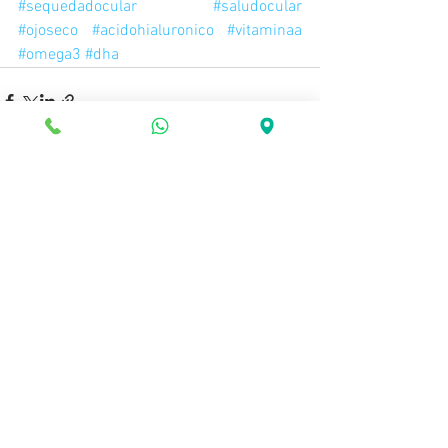
#sequedadocular
#saludocular
#ojoseco
#acidohialuronico
#vitaminaa
#omega3
#dha
Mostra-ho tot
Entrades recents