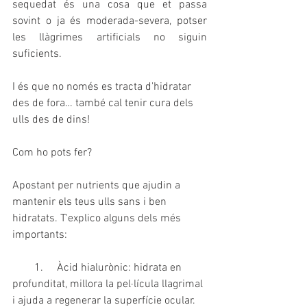
sequedat és una cosa que et passa 
sovint o ja és moderada-severa, potser 
les llàgrimes artificials no siguin 
suficients.
I és que no només es tracta d'hidratar 
des de fora… també cal tenir cura dels 
ulls des de dins!
Com ho pots fer?
Apostant per nutrients que ajudin a 
mantenir els teus ulls sans i ben 
hidratats. T'explico alguns dels més 
importants:
        1.     Àcid hialurònic: hidrata en 
profunditat, millora la pel·lícula llagrimal 
i ajuda a regenerar la superfície ocular. 