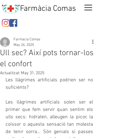
Farmàcia Comas
Farmacia Comas
May 26, 2025
Ull sec? Així pots tornar-los
el confort
Actualitzat:
May 31, 2025
Les llàgrimes artificials podrien ser no 
suficients? 
Les llàgrimes artificials solen ser el 
primer que fem servir quan sentim els 
ulls secs: hidraten, alleugen la picor, la 
coïssor o aquesta sensació tan molesta 
de tenir sorra… Són genials si passes 