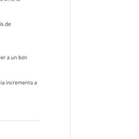
is de 
per a un bon 
cia incrementa a 