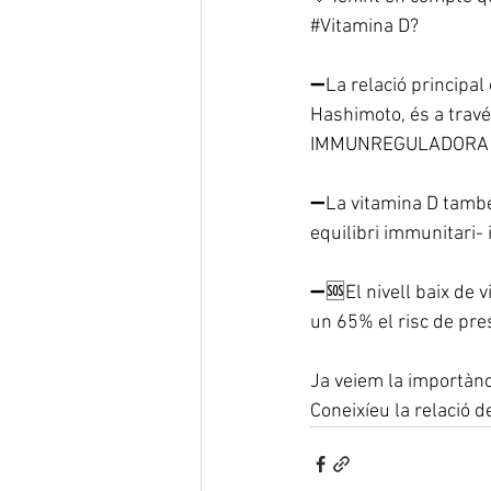
#Vitamina
 D?
➖La relació principal e
Hashimoto, és a travé
IMMUNREGULADORA i a
➖La vitamina D també 
equilibri immunitari
➖🆘El nivell baix de v
un 65% el risc de pre
Ja veiem la importànc
Coneixíeu la relació d