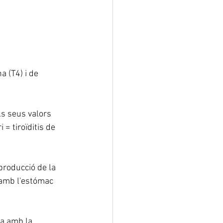
na
 (T4) i de 
ls seus valors 
= tiroïditis de 
producció de la 
a amb l'estómac 
a amb la 