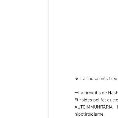
🔹 La ​​causa més freq
➖La tiroïditis de Has
#tiroides
 pel fet que 
AUTOIMMUNITÀRIA    i
hipotiroïdisme.