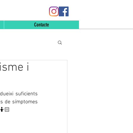
Contacte
disme i
ueixi suficients 
us de símptomes 
 🤷🏻