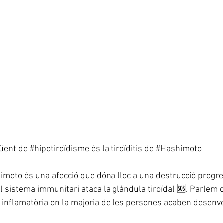
üent de 
#hipotiroïdisme
 és la tiroïditis de 
#Hashimoto
himoto és una afecció que dóna lloc a una destrucció progre
el sistema immunitari ataca la glàndula tiroïdal 🆘. Parlem 
 inflamatòria on la majoria de les persones acaben desenv