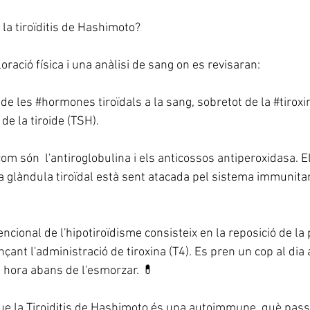
la tiroïditis de Hashimoto?
ració física i una anàlisi de sang on es revisaran:
de les 
#hormones
 tiroïdals a la sang, sobretot de la 
#tiroxi
de la tiroide (TSH).
m són  l'antiroglobulina i els anticossos antiperoxidasa. E
a glàndula tiroïdal està sent atacada pel sistema immunitari 
cional de l'hipotiroïdisme consisteix en la reposició de la 
nçant l'administració de tiroxina (T4). Es pren un cop al di
1 hora abans de l'esmorzar. 💊
ue la Tiroiditis de Hashimoto és una autoimmune, què pass