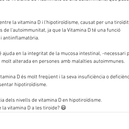
ntre la vitamina D i l'hipotiroïdisme, causat per una tiroïdit
s de l'autoimmunitat, ja que la Vitamina D té una funció 
ntiinflamatòria.
ajuda en la integritat de la mucosa intestinal, -necessari 
- i molt alterada en persones amb malalties autoimmunes.
itamina D és molt freqüent i la seva insuficiència o deficièn
sentar hipotiroïdisme.
ia dels nivells de vitamina D en hipotiroïdisme.
e la vitamina D a les tiroide? 😃