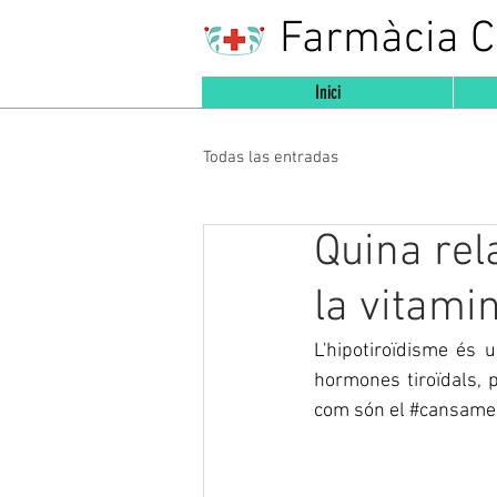
Farmàcia 
Inici
Todas las entradas
Quina rela
la vitami
L'hipotiroïdisme és 
hormones tiroïdals, 
com són el 
#cansame