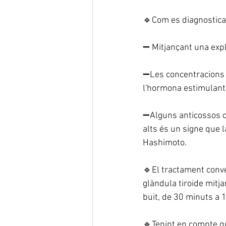
🔹Com es diagnostica 
➖ Mitjançant una explo
➖Les concentracions 
l'hormona estimulant 
➖Alguns anticossos co
alts és un signe que l
Hashimoto.
🔹El tractament conven
glàndula tiroide mitja
buit, de 30 minuts a 
🔹Tenint en compte q