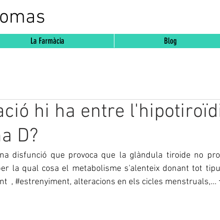
Comas
La Farmàcia
Blog
ció hi ha entre l'hipotiroï
na D?
una disfunció que provoca que la glàndula tiroide no prod
per la qual cosa el metabolisme s'alenteix donant tot tip
nt
  , 
#estrenyiment
, alteracions en els cicles menstruals,…