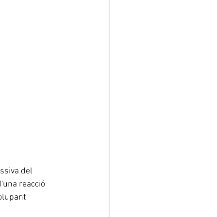
ssiva del 
d'una reacció 
olupant 