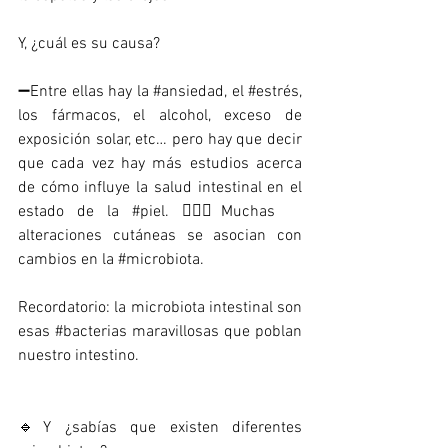
Y, ¿cuál es su causa?
➖Entre ellas hay la 
#ansiedad
, el 
#estrés
, 
los fármacos, el alcohol, exceso de 
exposición solar, etc… pero hay que decir 
que cada vez hay más estudios acerca 
de cómo influye la salud intestinal en el 
estado de la 
#piel
. 🤷🏻‍♂️Muchas 
alteraciones cutáneas se asocian con 
cambios en la 
#microbiota
. 
Recordatorio: la microbiota intestinal son 
esas 
#bacterias
 maravillosas que poblan 
nuestro intestino. 
🔹Y ¿sabías que existen diferentes 