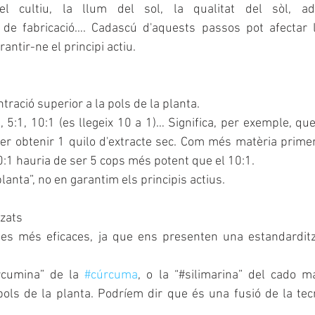
l cultiu, la llum del sol, la qualitat del sòl, ado
rantir-ne el principi actiu.
ració superior a la pols de la planta.
5:1, 10:1 (es llegeix 10 a 1)… Significa, per exemple, que s
er obtenir 1 quilo d'extracte sec. Com més matèria primer
50:1 hauria de ser 5 cops més potent que el 10:1.
planta”, no en garantim els principis actius.
tzats
s més eficaces, ja que ens presenten una estandarditzac
rcumina” de la 
#cúrcuma
, o la “#silimarina” del cado ma
ls de la planta. Podríem dir que és una fusió de la tecn