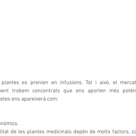
 plantes es prenien en infusions. Tot i això, el mercat
ment trobem concentrats que ens aporten més potència,
quetes ens apareixerà com:
onòmics.
litat de les plantes medicinals depèn de molts factors, c