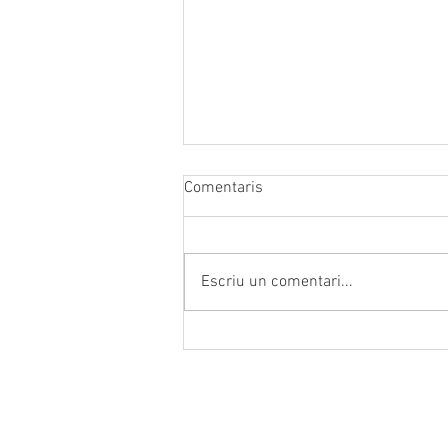
Comentaris
Escriu un comentari...
Hidratació intel·ligent Aigua +
electròlits
Contacte
Horari d'a
Plaça Sant Pere, núm. 5
De dilluns 