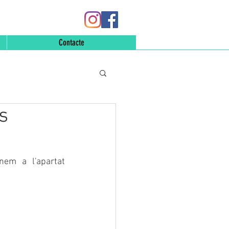
Contacte
s
Una de les grans confusions quan adquirim un complement és quan anem a l'apartat 