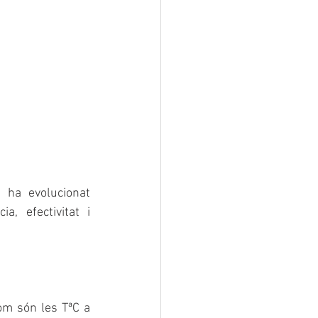
 ha evolucionat 
 efectivitat i 
om són les TªC a 