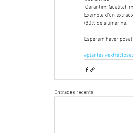
 Garantim: Qualitat, m
Exemple d'un extracte
(80% de silimarina)
Esperem haver posat 
#plantes
#extractose
Entrades recents