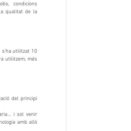
bs, condicions 
d'emmagatzematge i de fabricació…. Cadascú d'aquests passos pot afectar la qualitat de la 
'ha utilitzat 10 
a utilitzem, més 
ió del principi 
ria… i sol venir 
ologia amb allò 