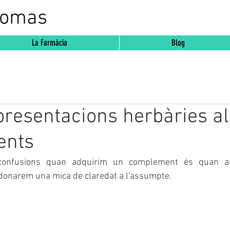
Comas
La Farmàcia
Blog
presentacions herbàries al
ents
, donarem una mica de claredat a l'assumpte.