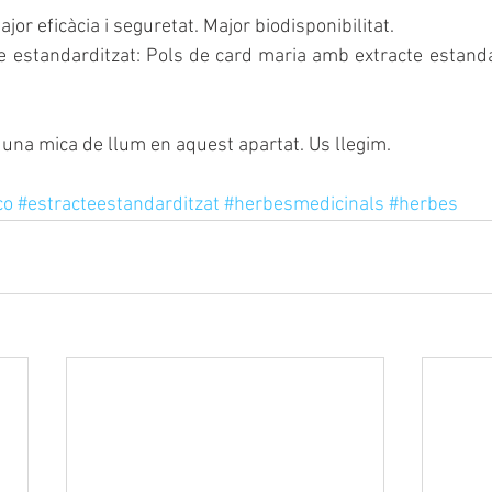
ajor eficàcia i seguretat. Major biodisponibilitat.
 estandarditzat: Pols de card maria amb extracte estandar
una mica de llum en aquest apartat. Us llegim.
co
#estracteestandarditzat
#herbesmedicinals
#herbes