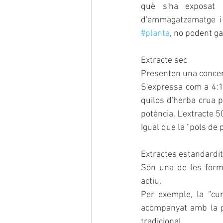
què s'ha exposat e
#planta
, no podent ga
Extracte sec
Presenten una concent
S'expressa com a 4:1, 
quilos d'herba crua p
potència. L'extracte 
Igual que la “pols de 
Extractes estandardi
Són una de les forme
actiu.
Per exemple, la “cu
acompanyat amb la po
tradicional.