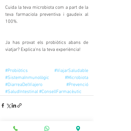
Cuida la teva microbiota com a part de la 
teva farmaciola preventiva i gaudeix al 
100%.
Ja has provat els probiòtics abans de 
viatjar? Explica'ns la teva experiència!
#Probiòtics
#ViajarSaludable
#SistemaInmunològic
#Microbiota
#DiarreaDelViajero
#Prevenció
#SaludIntestinal
#ConsellFarmacèutic
Mostra-ho tot
Entrades recents