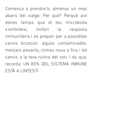
Comença a prendre'ls almenys un mes 
abans del viatge. Per què? Perquè així 
dónes temps que el teu microbiota 
s'enforteixi, millori la resposta 
immunitària i es prepari per a possibles 
canvis bruscos: aigües contaminades, 
menjars pesants, climes nous o fins i tot 
canvis a la teva rutina del son. I és que, 
recorda, UN 80% DEL SISTEMA INMUNE 
ESTÀ A L'INTESTÍ