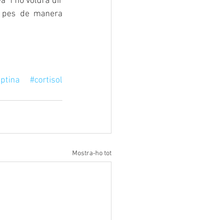
 i no voldrà dir 
e pes de manera 
eptina
#cortisol
Mostra-ho tot