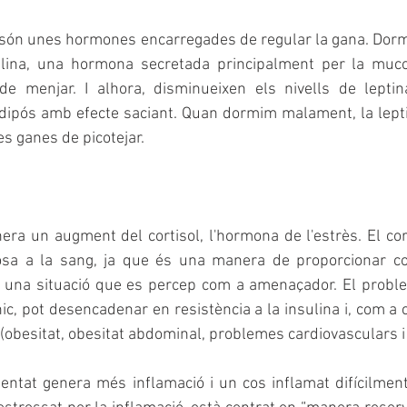
na són unes hormones encarregades de regular la gana. Dor
elina, una hormona secretada principalment per la muco
de menjar. I alhora, disminueixen els nivells de lepti
adipós amb efecte saciant. Quan dormim malament, la leptin
es ganes de picotejar.
a un augment del cortisol, l'hormona de l'estrès. El corti
osa a la sang, ja que és una manera de proporcionar co
ar una situació que es percep com a amenaçador. El probl
ic, pot desencadenar en resistència a la insulina i, com a 
obesitat, obesitat abdominal, problemes cardiovasculars i 
mentat genera més inflamació i un cos inflamat difícilment