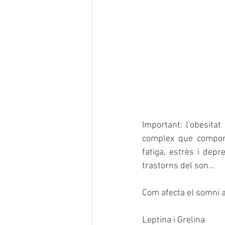
Important: l'obesita
complex que comport
fatiga, estrès i depr
trastorns del son...
Com afecta el somni a
Leptina i Grelina