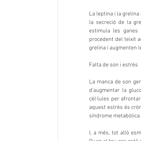
La leptina i la greli
la secreció de la gr
estimula les ganes 
procedent del teixit 
grelina i augmenten l
Falta de son i estrès
La manca de son gener
d'augmentar la gluc
cèl·lules per afront
aquest estrès és cròn
síndrome metabòlica (
I, a més, tot allò es