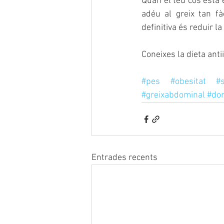
Quan el teu cos està e
adéu al greix tan f
definitiva és reduir l
Coneixes la dieta anti
#pes
#obesitat
#
#greixabdominal
#do
Entrades recents