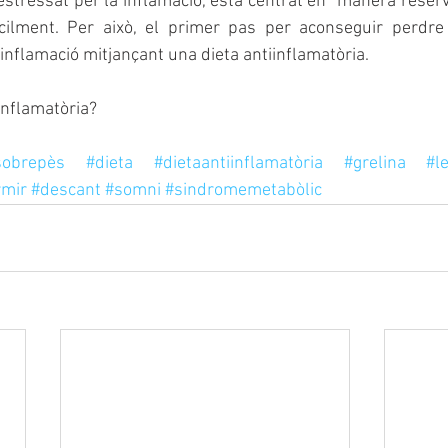
stressat per la inflamació, està centrat en “manera reserva”
àcilment. Per això, el primer pas per aconseguir perdr
a inflamació mitjançant una dieta antiinflamatòria. 
inflamatòria?
sobrepès
#dieta
#dietaantiinflamatòria
#grelina
#l
rmir
#descant
#somni
#sindromemetabòlic