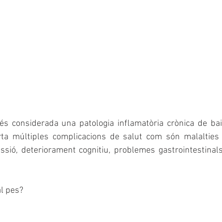
t és considerada una patologia inflamatòria crònica de ba
a múltiples complicacions de salut com són malalties c
essió, deteriorament cognitiu, problemes gastrointestinals, 
l pes?