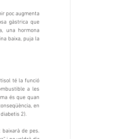
mir poc augmenta 
sa gàstrica que 
na, una hormona 
a baixa, puja la 
sol té la funció 
mbustible a les 
ema és que quan 
conseqüència, en 
diabetis 2).
 baixarà de pes. 