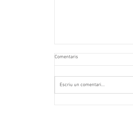
Comentaris
Escriu un comentari...
Hidratació intel·ligent Aigua +
electròlits
Contacte
Horari d'a
Plaça Sant Pere, núm. 5
De dilluns 