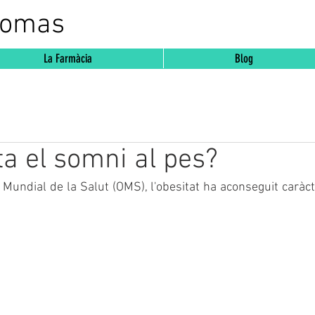
Comas
La Farmàcia
Blog
a el somni al pes?
 Mundial de la Salut (OMS), l'obesitat ha aconseguit caràct