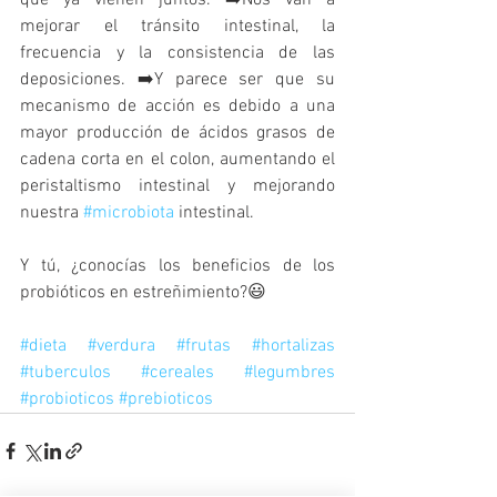
que ya vienen juntos. ➡️Nos van a 
mejorar el tránsito intestinal, la 
frecuencia y la consistencia de las 
deposiciones. ➡️Y parece ser que su 
mecanismo de acción es debido a una 
mayor producción de ácidos grasos de 
cadena corta en el colon, aumentando el 
peristaltismo intestinal y mejorando 
nuestra 
#microbiota
 intestinal.
Y tú, ¿conocías los beneficios de los 
probióticos en estreñimiento?😃
#dieta
#verdura
#frutas
#hortalizas
#tuberculos
#cereales
#legumbres
#probioticos
#prebioticos