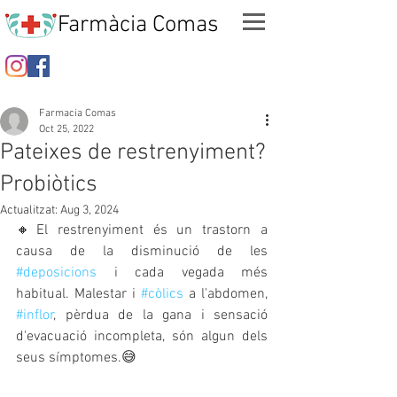
Farmàcia Comas
Farmacia Comas
Oct 25, 2022
Pateixes de restrenyiment?
Probiòtics
Actualitzat:
Aug 3, 2024
🔸El restrenyiment és un trastorn a 
causa de la disminució de les 
#deposicions
 i cada vegada més 
habitual. Malestar i 
#còlics
 a l'abdomen, 
#inflor
, pèrdua de la gana i sensació 
d'evacuació incompleta, són algun dels 
seus símptomes.😅