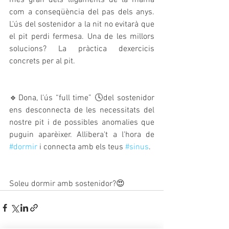
més gran dels lligaments de la mama 
com a conseqüència del pas dels anys. 
L'ús del sostenidor a la nit no evitarà que 
el pit perdi fermesa. Una de les millors 
solucions? La pràctica dexercicis 
concrets per al pit.
🔹Dona, l'ús “full time” 🕓del sostenidor 
ens desconnecta de les necessitats del 
nostre pit i de possibles anomalies que 
puguin aparèixer. Allibera't a l'hora de 
#dormir
 i connecta amb els teus 
#sinus
.
Soleu dormir amb sostenidor?😍