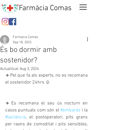
Farmàcia Comas
Farmacia Comas
Sep 18, 2023
És bo dormir amb
sostenidor?
Actualitzat:
Aug 3, 2024
🔹Pel que fa als experts, no es recomana 
el sostenidor 24hrs.☺️
🔹Es recomana el seu ús nocturn en 
casos puntuals com són el 
#embaràs
 i la 
#lactància
, el postoperatori, pits grans 
per raons de comoditat i pits sensibles,   