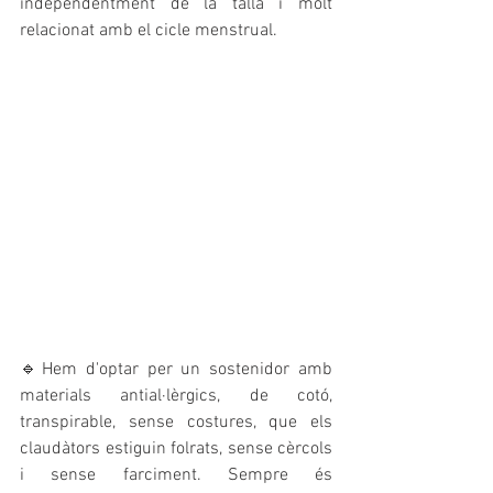
independentment de la talla i molt 
relacionat amb el cicle menstrual.
🔹Hem d'optar per un sostenidor amb 
materials antial·lèrgics, de cotó, 
transpirable, sense costures, que els 
claudàtors estiguin folrats, sense cèrcols 
i sense farciment. Sempre és 