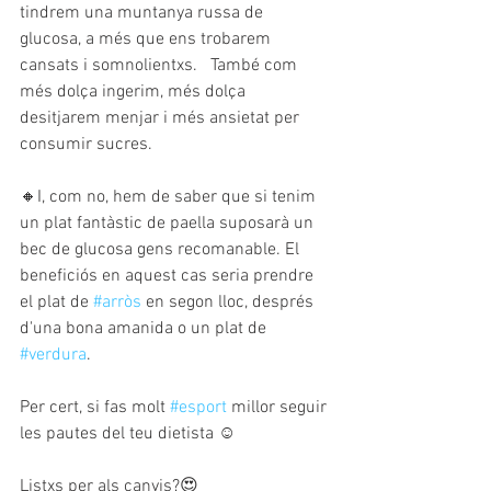
tindrem una muntanya russa de 
glucosa, a més que ens trobarem 
cansats i somnolientxs.   També com 
més dolça ingerim, més dolça 
desitjarem menjar i més ansietat per 
consumir sucres.
🔸I, com no, hem de saber que si tenim 
un plat fantàstic de paella suposarà un 
bec de glucosa gens recomanable. El 
beneficiós en aquest cas seria prendre 
el plat de 
#arròs
 en segon lloc, després 
d'una bona amanida o un plat de 
#verdura
.
Per cert, si fas molt 
#esport
 millor seguir 
les pautes del teu dietista ☺️
Listxs per als canvis?😍