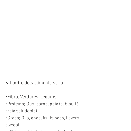
🔸L'ordre dels aliments seria:
•Fibra; Verdures, llegums
•Proteïna; Ous, carns, peix (el blau té 
greix saludable)
•Grasa; Olis, ghee, fruits secs, llavors, 
alvocat.