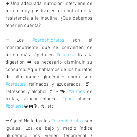
🔸Una adecuada nutrición interviene de 
forma muy positiva en el control de la 
resistencia a la insulina. ¿Qué debemos 
tener en cuenta? 
➖Los 
#carbohidratos
 son el 
macronutriente que se convierten de 
forma más rápida en 
#glucosa
 tras la 
digestión ➡️ es necesario disminuir su 
consumo. Aquí hablamos de los hidratos 
de alto índice glucémico como son: 
#cereales
 refinados y azucarados, 🍝, 
refrescos y alcohol 🥤🍷🍻, 
#zumos
 de 
frutas, azúcar blanco, 
#pan
 blanco, 
#bollería
🍪🍩🍭, 🍚, etc
➖Y, ¡ojo! No todos los 
#carbohidratos
 son 
iguales. Los de bajo y medio índice 
glucémico nos vienen fenomenal ( 