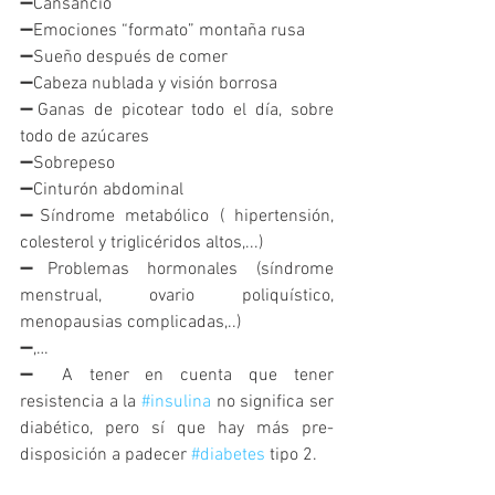
➖Cansancio 
➖Emociones “formato” montaña rusa
➖Sueño después de comer
➖Cabeza nublada y visión borrosa
➖Ganas de picotear todo el día, sobre 
todo de azúcares
➖Sobrepeso 
➖Cinturón abdominal
➖Síndrome metabólico ( hipertensión, 
colesterol y triglicéridos altos,...)
➖Problemas hormonales (síndrome 
menstrual, ovario poliquístico, 
menopausias complicadas,..)
➖,…
➖ A tener en cuenta que tener 
resistencia a la 
#insulina
 no significa ser 
diabético, pero sí que hay más pre-
disposición a padecer 
#diabetes
 tipo 2.