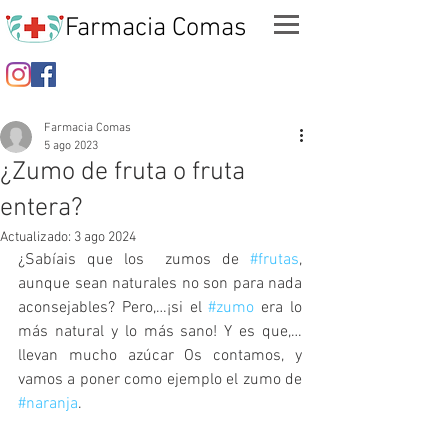
Farmacia Comas
Farmacia Comas
5 ago 2023
¿Zumo de fruta o fruta
entera?
Actualizado:
3 ago 2024
¿Sabíais que los  zumos de 
#frutas
, 
aunque sean naturales no son para nada 
aconsejables? Pero,…¡si el 
#zumo
 era lo 
más natural y lo más sano! Y es que,… 
llevan mucho azúcar Os contamos, y 
vamos a poner como ejemplo el zumo de 
#naranja
.