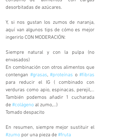
consumo de “alimentos” con cargas 
desorbitadas de azúcares.
Y, si nos gustan los zumos de naranja, 
aquí van algunos tips de cómo es mejor 
ingerirlo CON MODERACIÓN:
Siempre natural y con la pulpa (no 
envasados)
En combinación con otros alimentos que 
contengan 
#grasas
, 
#proteínas
 o 
#fibras
para reducir el IG ( combinado con 
verduras como apio, espinacas, perejil,…
También podemos añadir 1 cucharada 
de 
#colágeno
 al zumo,…)
Tomado despacito
En resumen, siempre mejor sustituir el 
#zumo
 por una pieza de 
#fruta