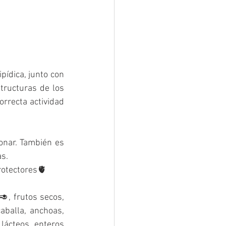
ídica, junto con 
ructuras de los 
rrecta actividad 
nar. También es 
s. 
rotectores🫀
🥑, frutos secos, 
aballa, anchoas, 
 lácteos enteros 