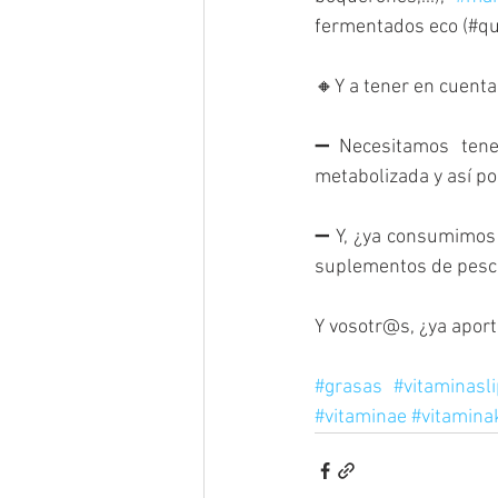
fermentados eco (#qu
🔸Y a tener en cuenta 
➖Necesitamos tener
metabolizada y así po
➖ Y, ¿ya consumimos 
suplementos de pescad
Y vosotr@s, ¿ya apor
#grasas
#vitaminasl
#vitaminae
#vitamina