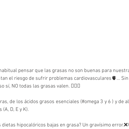
habitual pensar que las grasas no son buenas para nuestra
an el riesgo de sufrir problemas cardiovasculares🫀… Si
so sí, NO todas las grasas valen. 🤷🏻‍♀️
as, de los ácidos grasos esenciales (#omega 3 y 6 ) y de al
(A, D, E y K). 
 dietas hipocalóricos bajas en grasa? Un gravísimo error.❌