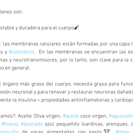
iones son:
stable y duradera para el cuerpo🧨
: las membranas celulares están formadas por una capa lip
s y 
#colesterol
.  En las membranas se encuentran las est
s y neurotransmisores, por lo tanto, son clave para la co
mo en general. 
l órgano más graso del cuerpo, necesita grasa para funcio
exión neuronal y para renovar y restaurar neuronas dañada
nte la insulina = propiedades antiinflamatorias y cardiop
amos?: Aceite Oliva virgen, 
#aceite
 coco virgen, 
#aguacate
 
#huevo
, 
#pescado
 azul pequeñito (sardinas, arenques, c
tequilla
 de vacas alimentadas con pasto🐮, 
#ghee
,