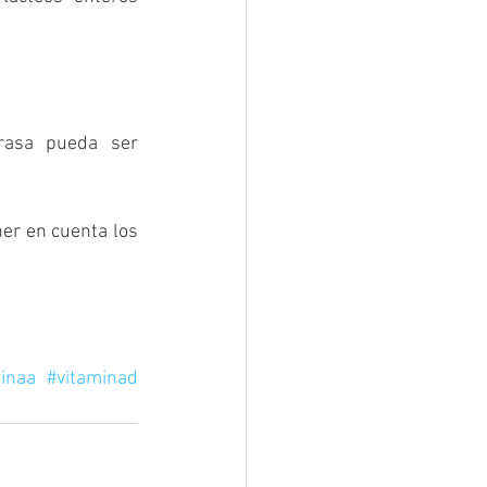
asa pueda ser 
r en cuenta los 
minaa
#vitaminad