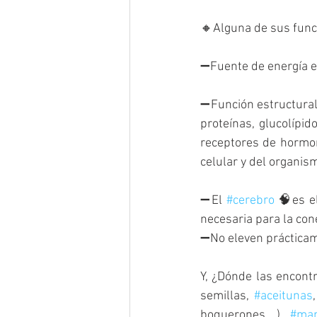
🔸Alguna de sus func
➖Fuente de energía e
➖Función estructural
proteínas, glucolípido
receptores de hormona
celular y del organis
➖El 
#cerebro
 🧠es e
necesaria para la con
➖No eleven prácticame
Y, ¿Dónde las encontr
semillas, 
#aceitunas
,
boquerones,...), 
#man