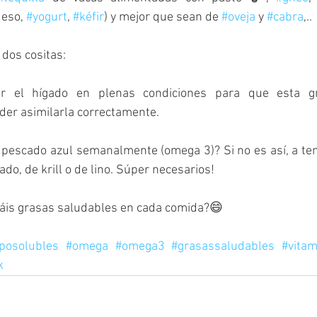
eso, 
#yogurt
, 
#kéfir
) y mejor que sean de 
#oveja
 y 
#cabra
,..
dos cositas: 
 el hígado en plenas condiciones para que esta gr
der asimilarla correctamente. 
pescado azul semanalmente (omega 3)? Si no es así, a tene
o, de krill o de lino. Súper necesarios!
táis grasas saludables en cada comida?😄
iposolubles
#omega
#omega3
#grasassaludables
#vita
k